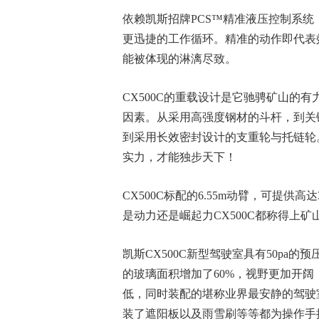
依赖凯斯招牌PCS™精准液压控制系
更迅捷的工作循环。精准的动作即代表效
能被体现的淋漓尽致。
CX500C的重载设计是它驰骋矿山的
因素。从采用高强度钢材的斗杆，到关
到采用长效密封设计的支重轮与托链轮。
实力，才能独步天下！
CX500C标配的6.55m动臂，可提供高
是动力还是崛起力CX500C都称得上
凯斯CX500C新型驾驶室具有50pa
的玻璃面积增加了60%，视野更加开
低，同时装配的堪称业界最安静的驾驶
装了遮阳板以及雨雪刷等等都为操作手