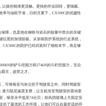
统，让操控精准更流畅。更快的作业回转，更细腻、
率与油耗节省，日积月累下，CX500C的优越性
有力保障，也是他在钢铁与岩石的较量中胜出的关键
键位置的加强筋板。从加装防护系统的行走系统，
CX500C的防护已经武装到了细枝末节，有足够
达300kN的铲斗挖掘力和274kN的斗杆挖掘力，无论
矿山霸主，超世之才。
的预压，可将噪音与灰尘拒于驾驶室之外。同时驾驶室
阔；液力阻尼减震支撑，让主机传至驾驶室的震动更
室，噪音水平低至74分贝；前风挡玻璃上方固定安
提供了最优的工作环境，让他们可以在最舒适的环