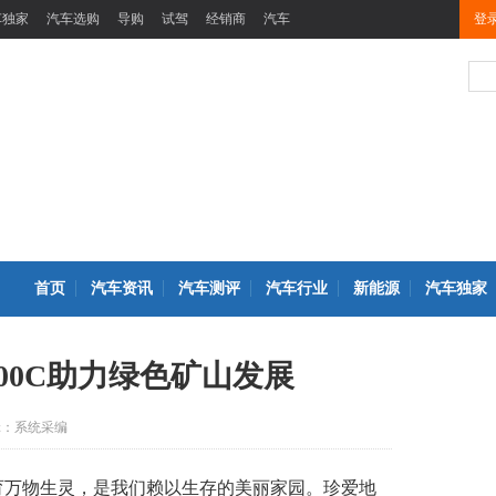
车独家
汽车选购
导购
试驾
经销商
汽车
登
首页
汽车资讯
汽车测评
汽车行业
新能源
汽车独家
00C助力绿色矿山发展
辑：系统采编
孕育万物生灵，是我们赖以生存的美丽家园。珍爱地