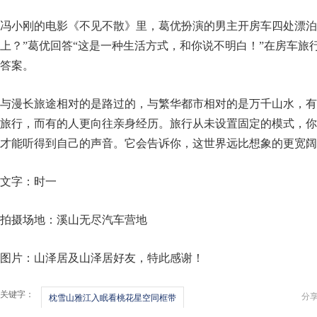
冯小刚的电影《不见不散》里，葛优扮演的男主开房车四处漂泊
上？”葛优回答“这是一种生活方式，和你说不明白！”在房车旅
答案。
与漫长旅途相对的是路过的，与繁华都市相对的是万千山水，有
旅行，而有的人更向往亲身经历。旅行从未设置固定的模式，你
才能听得到自己的声音。它会告诉你，这世界远比想象的更宽阔
文字：时一
拍摄场地：溪山无尽汽车营地
图片：山泽居及山泽居好友，特此感谢！
关键字：
分
枕雪山雅江入眠看桃花星空同框带