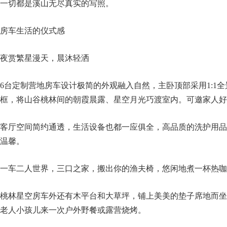
一切都是溪山无尽真实的写照。
房车生活的仪式感
夜赏繁星漫天，晨沐轻洒
6台定制营地房车设计极简的外观融入自然，主卧顶部采用1:1
框，将山谷桃林间的朝霞晨露、星空月光巧渡室内。可邀家人好
客厅空间简约通透，生活设备也都一应俱全，高品质的洗护用品
温馨。
一车二人世界，三口之家，搬出你的渔夫椅，悠闲地煮一杯热咖
桃林星空房车外还有木平台和大草坪，铺上美美的垫子席地而坐
老人小孩儿来一次户外野餐或露营烧烤。