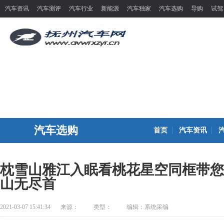
汽车资讯
汽车测评
汽车行业
新能源
汽车独家
汽车选购
导购
试驾
汽车选购
首页
汽车资讯
枕雪山雅江入眠看桃花星空同框带您
山无尽首
2021-03-07 15:41:34
来源：
类型：
编辑：系统采编