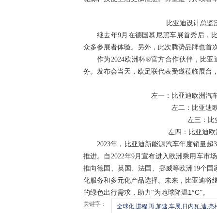
比亚迪设计总监
继去年9月在德国慕尼黑车展首秀后，比
众多参展者体验。另外，此次腾势品牌也首次
作为2024欧洲杯®官方合作伙伴，比
务。发布会当天，欧足联代表受邀莅临展台
左一：比亚迪欧洲汽
左二：比亚迪
左三：比
左四：比亚迪欧
2023
年，比亚迪新能源汽车年度销量超3
推进。自2022年9月宣布进入欧洲乘用车
推向德国、英国、法国、挪威等欧洲19个国
化服务和多元化产品选择。未来，比亚迪将
1°C
的绿色出行需求，助力“为地球降温
”。
关键字：
全球化,进程,再,加速,车展,日内瓦,迪,亮相,