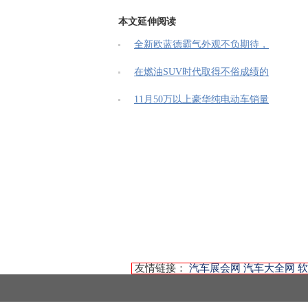
本文延伸阅读
全新欧蓝德霸气外观不负期待，
在燃油SUV时代取得不俗成绩的
11月50万以上豪华纯电动车销量
友情链接：
汽车展会网
汽车大全网
软