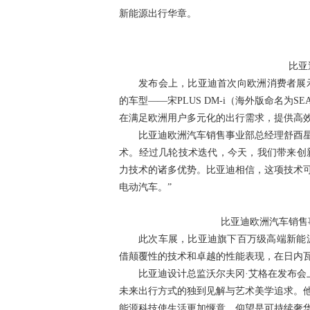
新能源出行华章。
比亚
发布会上，比亚迪首次向欧洲消费者展示
的车型——宋PLUS DM-i（海外版命名为SE
在满足欧洲用户多元化的出行需求，提供高
比亚迪欧洲汽车销售事业部总经理舒酉星
术。经过几轮技术迭代，今天，我们带来创新
力技术的诸多优势。比亚迪相信，这项技术
电动汽车。”
比亚迪欧洲汽车销售事
此次车展，比亚迪旗下百万级高端新能
借颠覆性的技术和卓越的性能表现，在日内
比亚迪设计总监沃尔夫冈·艾格在发布会
未来出行方式的独到见解与艺术美学追求。
能源科技使生活更加惬意。仰望是可持续奢华